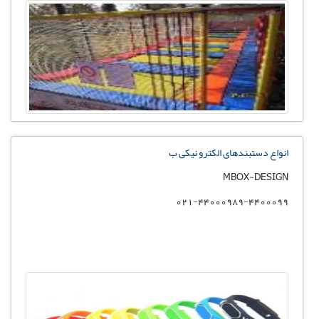
انواع دستبندهای الکترو نیکی ب
MBOX-DESIGN
021-44000989-4400099