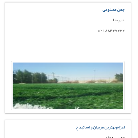
چمن مصنوعی
علیرضا
02188427232
اعزام بهترین مربیان و اساتید خ
موسسه ماد