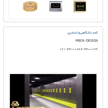
کمد باشگاهی و استخری
MBOX-DESIGN
021-44000989-4400099