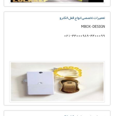
تعمیرات تخصصی انواع قفل الکترو
MBOX-DESIGN
021-44000989-4400099