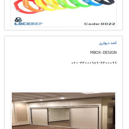
کمد دیواری
MBOX-DESIGN
021-44000989-4400099