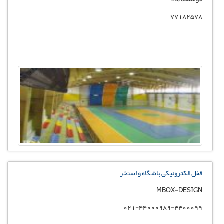
77182578
قفل الکترونیکی باشگاه و استخر
MBOX-DESIGN
021-44000989-4400099