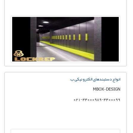
انواع دستبندهای الکترو نیکی ب
MBOX-DESIGN
021-44000989-4400099