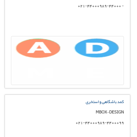
- 021-44000989-44000
کمد باشگاهی و استخری
MBOX-DESIGN
021-44000989-4400099