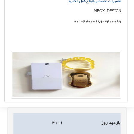
تعمیرات تخصصی انواع قفل الکترو
MBOX-DESIGN
021-44000989-4400099
بازدید روز
۴۱۱۱