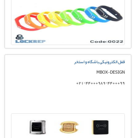
قفل الکترونیکی باشگاه و استخر
MBOX-DESIGN
021-44000989-4400099