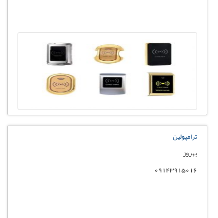
ترامپولین
بهروز
09143915016