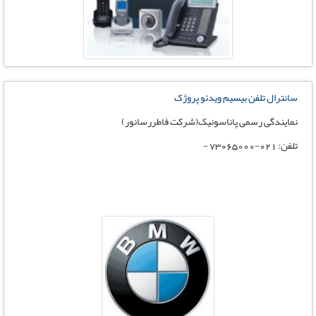
سانترال تلفن بیسیم ویدئو پروژک
نمایندگی رسمی پاناسونیک(شرکت فاطررسانور)
تلفن: 021-73065000 -