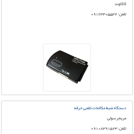
کاکاوند
تلفن: 09123305532
دستگاه ضبط مکالمات تلفنی حرفه
مریم رسولی
تلفن: 09108391523