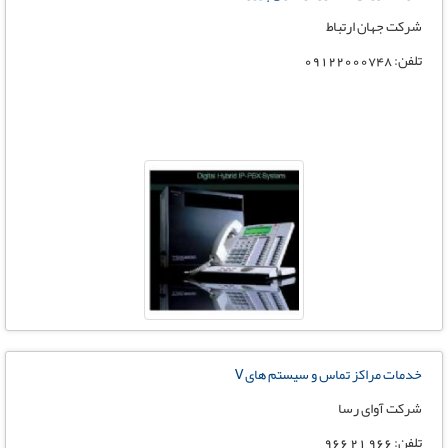
شرکت جهان ارتباط
تلفن: 09122000748
خدمات مراکز تماس و سیستم های V
شرکت آوای رسا
تلفن: 966 21 966