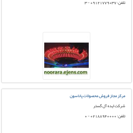
تلفن: 09121779037 - 3
مرکز مجاز فروش محصولات پاناسون
شرکت ایده آل گستر
تلفن: 02188940000 - 0