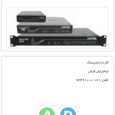
کارت استریسک
تیام رایان کیش
تلفن: 021-63491000