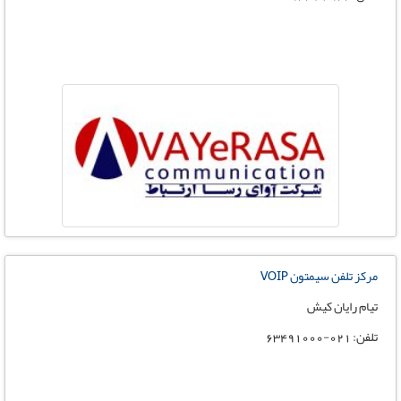
مرکز تلفن سیمتون VOIP
تیام رایان کیش
تلفن: 021-63491000