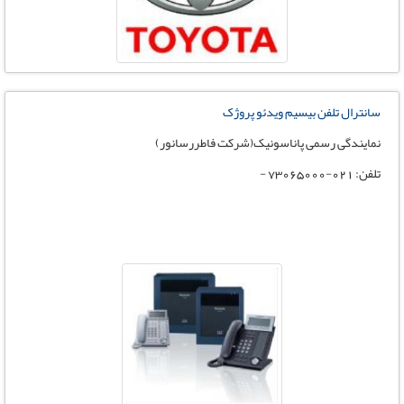
سانترال تلفن بیسیم ویدئو پروژک
نمایندگی رسمی پاناسونیک(شرکت فاطررسانور)
تلفن: 021-73065000 -