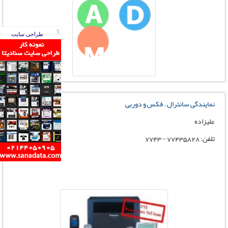
X
طراحی سایت
نمایندگی سانترال . فکس و دوربی
علیزاده
تلفن: 77435828 - 7743