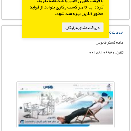
با قیمت هایی رقابتی و منصفانه تعریف
کرده ایم تا هر کسب وکاری بتواند از فواید
حضور آنلاین بهره مند شود.
دریافت مشاوره رایگان
خدمات تخصصی مبتنی بر VOIP شرکت
داده گستر فانوس
تلفن: 02188109960