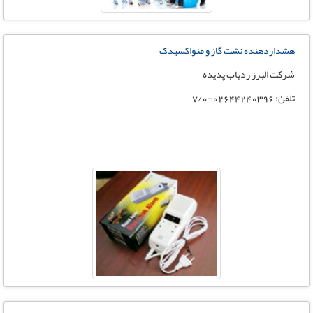
هشداردهنده نشت گاز و منواکسیدک
شرکت البرز ردیاب پدیده
تلفن: 02644240396-7/0