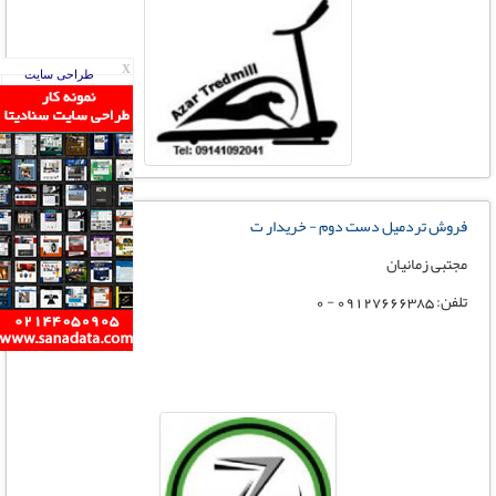
X
طراحی سایت
فروش تردمیل دست دوم - خریدار ت
مجتبی زمانیان
تلفن: 09127666385 - 0