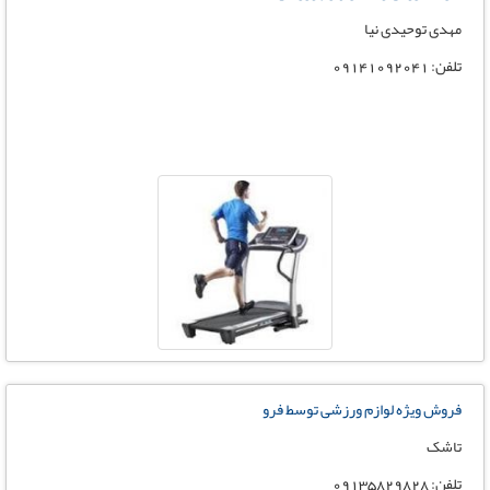
مهدی توحیدی نیا
تلفن: 09141092041
فروش ویژه لوازم ورزشی توسط فرو
تاشک
تلفن: 09135829828