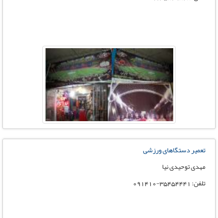
تعمیر دستگاهای ورزشی
مهدی توحیدی نیا
تلفن: 35454441-091410