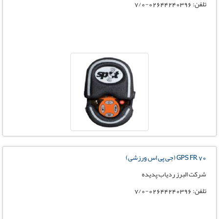
تلفن: 02644240396-7/0
GPS FR 70 (جی پی اس ورزشی)
شرکت البرز ردیاب پدیده
تلفن: 02644240396-7/0