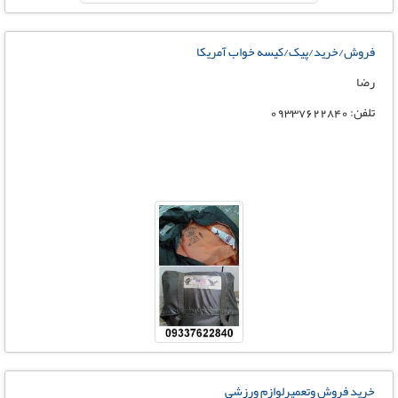
فروش/خرید/پیک/کیسه خواب آمریکا
رضا
تلفن: 09337622840
خرید فروش وتعمیرلوازم ورزشی