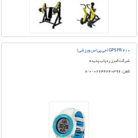
GPS FR 210 (جی پی اس ورزشی)
شرکت البرز ردیاب پدیده
تلفن: 02644240396-7/0