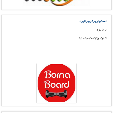
اسکوتر برقی برنابرد
برنا برد
تلفن: 9109070745