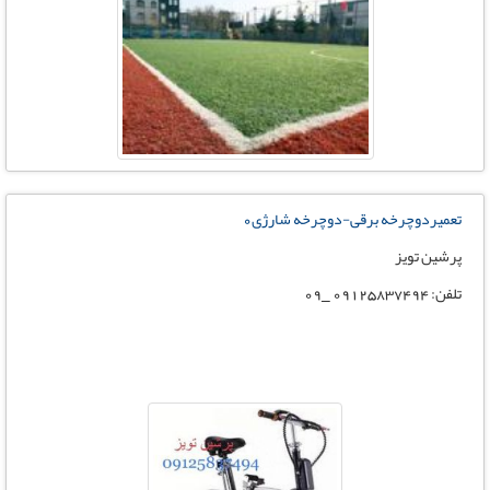
تعمیردوچرخه برقی-دوچرخه شارژی0
پرشین تویز
تلفن: 09125837494 _09