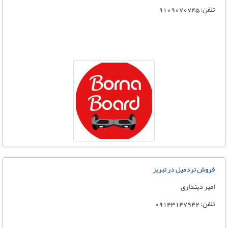
تلفن: 9109070745
فروش تردمیل در تبریز
امیر دینداری
تلفن: 09143147942