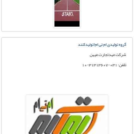
گروه تولیدی ام تی ام(تولیدکنند
شرکت مهدتجارت میهن
تلفن: 031-31313607-10