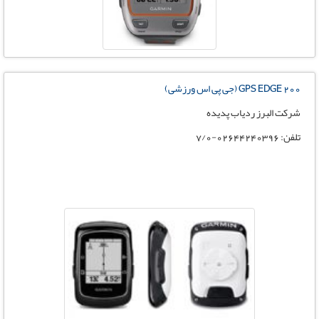
GPS EDGE 200 (جی پی اس ورزشی)
شرکت البرز ردیاب پدیده
تلفن: 02644240396-7/0