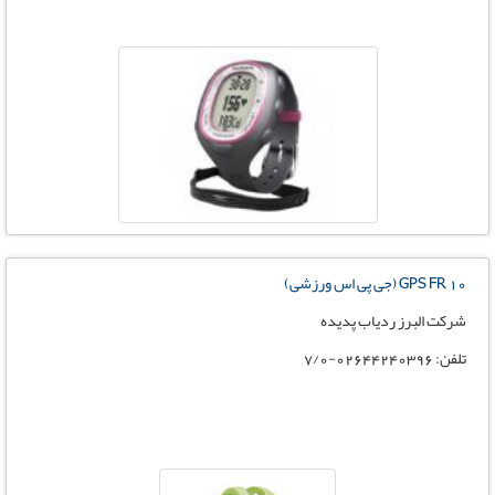
GPS FR 10 (جی پی اس ورزشی)
شرکت البرز ردیاب پدیده
تلفن: 02644240396-7/0