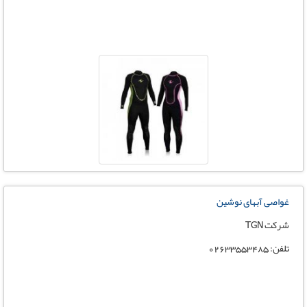
غواصی آبهای نوشین
شرکت TGN
تلفن: 02633553485