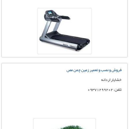
فروش و نصب و تعمیر زمین چمن مص
خشایار اردانه
تلفن: 09371299202