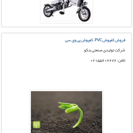
فروش کفپوش PVC، کفپوش پی وی سی
شرکت تولیدی صنعتی بنکو
تلفن: 02155606676