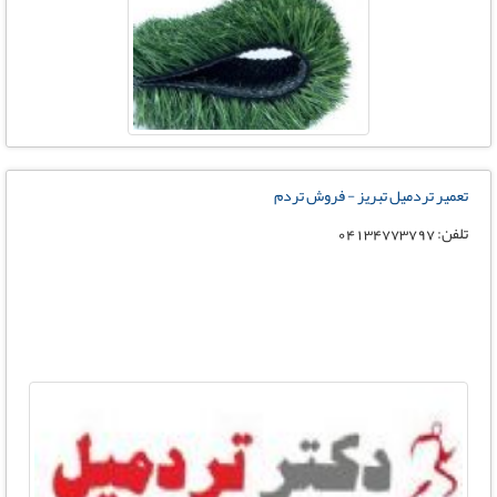
تعمیر تردمیل تبریز - فروش تردم
تلفن: 04134773797