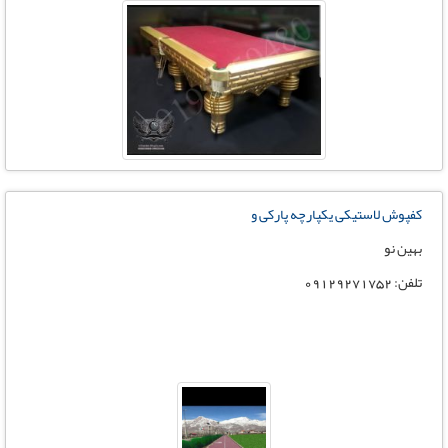
کفپوش لاستیکی یکپارچه پارکی و
بهین نو
تلفن: 09129271752