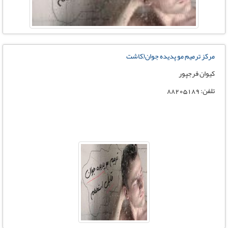
مرکز ترمیم مو پدیده جوان(کاشت
کیوان فرجپور
تلفن: 88205189