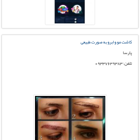
کاشت مو و ابرو به صورت طبیعی
پارسا
تلفن: 09337639383