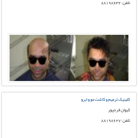
تلفن: 88198632
کلینیک ترمیم و کاشت مو و ابرو
کیوان فرجپور
تلفن: 88198627