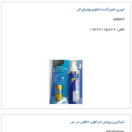
ایپری تمیزکننده تلویزیونهای ال
eslami
تلفن: 09372175769
تنهاترین روغن خراطین خالص در س
alirabetian