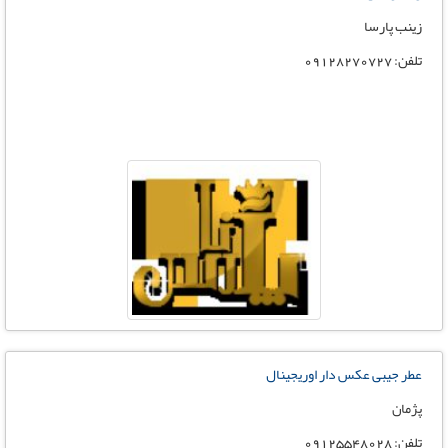
زینب پارسا
تلفن: ٠٩١٢٨٢٧٠٧٢٧
عطر جیبی عکس دار اوریجینال
پژمان
تلفن: 09125548028