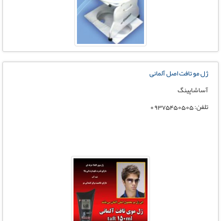
ژل مو تافت اصل آلمانی
آساشاپینگ
تلفن: 09375450505