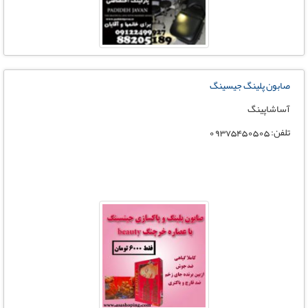
صابون پلینگ جیسینگ
آساشاپینگ
تلفن: 09375450505