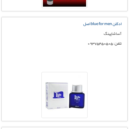
ادکلن blue for men اصل
آساشاپینگ
تلفن: 09375450505