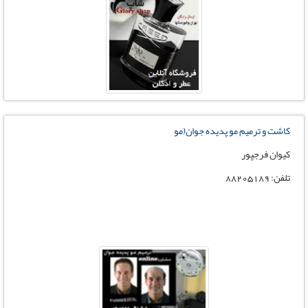
کاشت و ترمیم مو پدیده جوان(مو
کیوان فرجپور
تلفن: 88205189