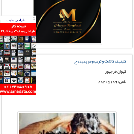
X
طراحی سایت
کلینیک کاشت و ترمیم مو پدیده ج
کیوان فرجپور
تلفن: 88205189