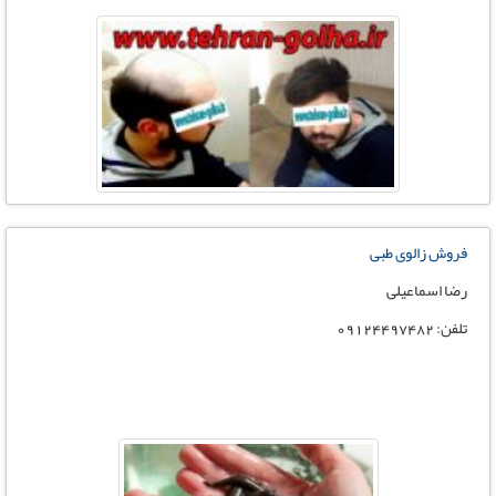
فروش زالوی طبی
رضا اسماعیلی
تلفن: 09124497482