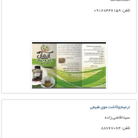
تلفن: 09128446159
ترمیم وکاشت موی طبیعی
سینا قاضی زاده
تلفن: 88767064