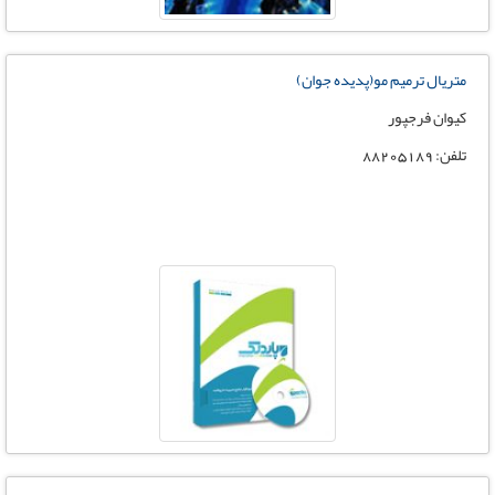
متریال ترمیم مو(پدیده جوان)
کیوان فرجپور
تلفن: 88205189