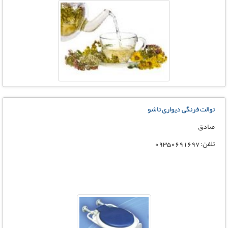
توالت فرنگی دیواری تاشو
صادق
تلفن: 09350691697