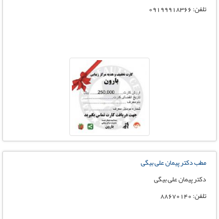
تلفن: 09199918366
مطب دکتر پیمان علی بیگی
دکتر پیمان علی بیگی
تلفن: 88670140