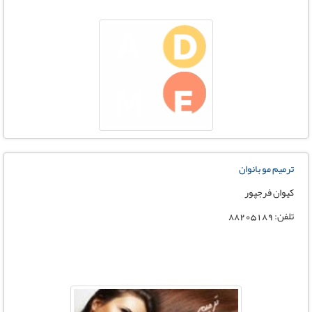
ترمیم مو بانوان
کیوان فرجپور
تلفن: 88205189