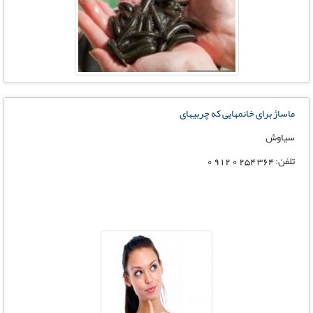
ماساژ برای خانمهایی که چربیهای
سیاوش
تلفن: 364 254 0 912 0