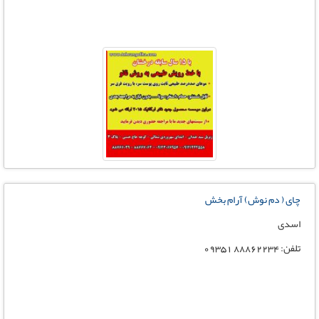
چای ( دم نوش) آرام بخش
اسدی
تلفن: 88862234 09351