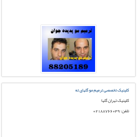
کلینیک تخصصی ترمیم مو گلهای ته
کلینیک تهران گلها
تلفن: 02188766039