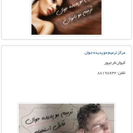
مرکز ترمیم مو پدیده جوان
کیوان فرجپور
تلفن: 88198632