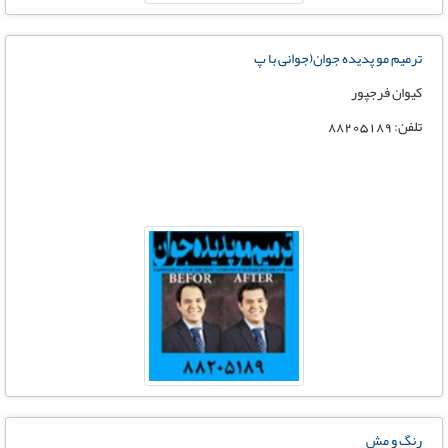
ترمیم مو پدیده جوان(جوانی با پ
کیوان فرجپور
تلفن: 88205189
رنگ و مش