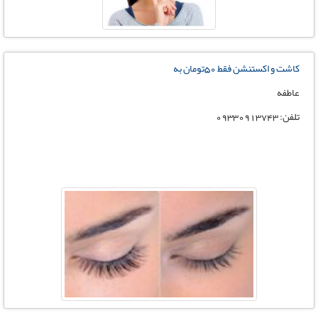
كاشت و اكستنشن فقط ٥٠تومان به
عاطفه
تلفن: ٠٩٣٣٠٩١٣٧٤٣