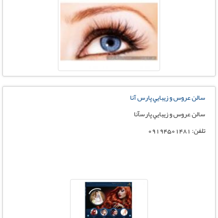
سالن عروس و زيبايي پارس آنا
سالن عروس و زيبايي پارسآنا
تلفن: ٠٩١٩٤٥٠١٤٨١