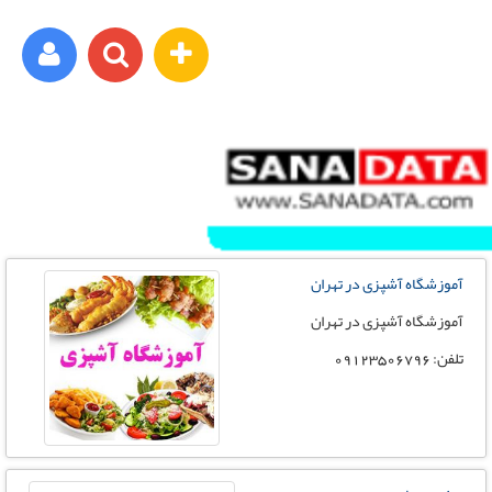
ورود اعضا
برای مثال : xyz@yahoo.com
آموزشگاه آشپزی در تهران
رمز عبور شما باید شامل حروف و اعداد باشد
آموزشگاه آشپزی در تهران
تلفن: 09123506796
ثبت نام رایگان
فراموشی رمز عبور