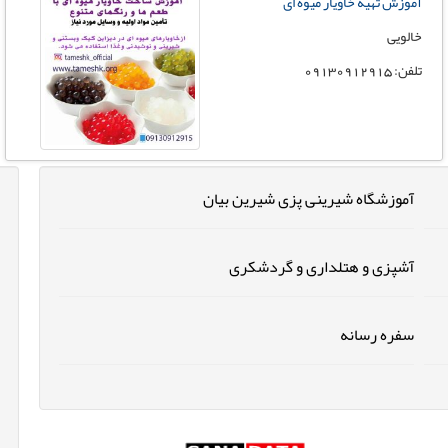
آموزش تهیه خاویار میوه ای
خالویی
تلفن: 09130912915
آموزشگاه شیرینی پزی شیرین بیان
آشپزی و هتلداری و گردشکری
سفره رسانه