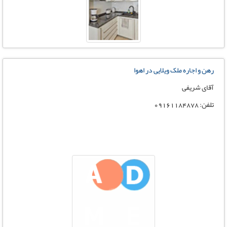
رهن و اجاره ملک ویلایی در اهوا
آقای شریفی
تلفن: 09161184878