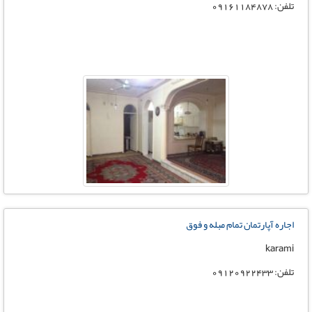
تلفن: 09161184878
اجاره آپارتمان تمام مبله و فوق
karami
تلفن: 09120922433