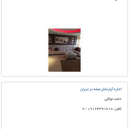
اجاره آپارتمان مبله در تهران
حامد توکلی
تلفن: 09124391608 / 2