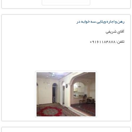
رهن و اجاره ویلایی سه خوابه در
آقای شریفی
تلفن: 09161184878