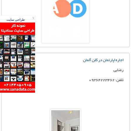
X
طراحی سایت
اجاره اپارتمان در کلن آلمان
رضایی
تلفن: 09364223462