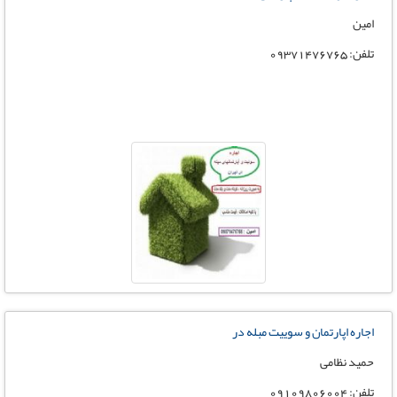
امین
تلفن: 09371476765
اجاره اپارتمان و سوییت مبله در
حمید نظامی
تلفن: 09109806004