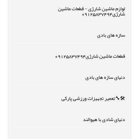
لوازم ماشین شارژی - قطعات ماشین
شارژی09125837494
سازه های بادی
قطعات ماشین شارژی09125837494
دنیای سازه های بادی
🛠🔧تعمیر تجهیزات ورزشی پارکی
دنیای شادی با هیوالند