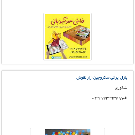
پازل ایرانی سکروچین (راز نقوش
شکوری
تلفن: 09337433934