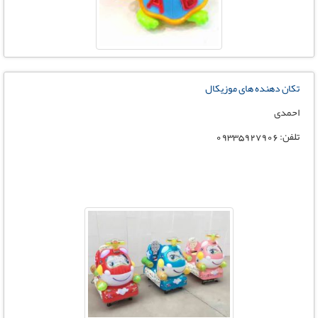
تکان دهنده های موزیکال
احمدی
تلفن: 09335927906