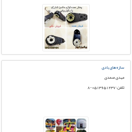
سازه های بادی
مهدی صمدی
تلفن: 0513651237-8