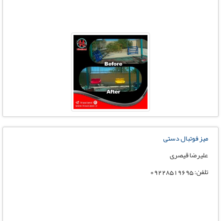
میز فوتبال دستی
علیرضا قیصری
تلفن: 09228519695