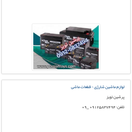
لوازم ماشین شارژی - قطعات ماشی
پرشین تویز
تلفن: 09125837494 _09