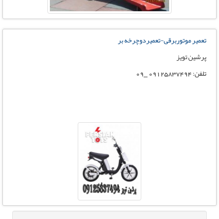
تعمیر موتوربرقی-تعمیردوچرخه بر
پرشین تویز
تلفن: 09125837494 _09