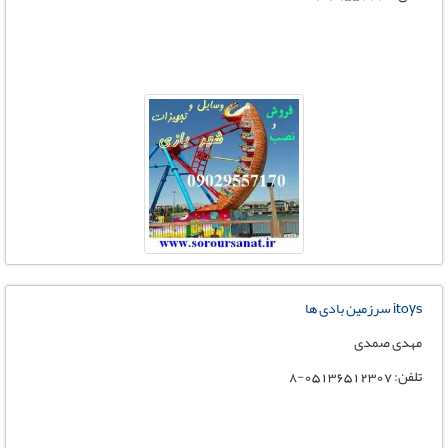
itoys سرزمین بادی ها
مهدی صمدی
تلفن: 05136512307-8