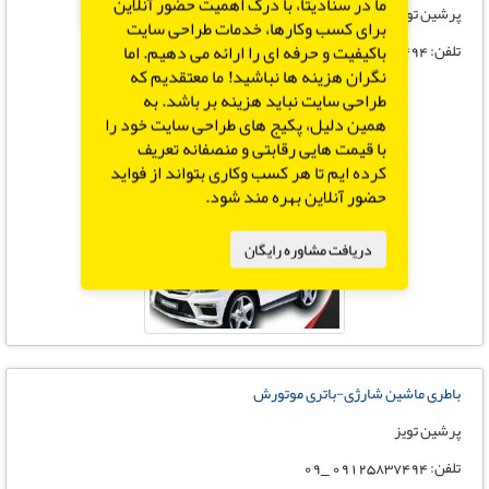
X
ما در سنادیتا، با درک اهمیت حضور آنلاین
پرشین تویز
برای کسب وکارها، خدمات طراحی سایت
تلفن: 09125837494 _09
باکیفیت و حرفه ای را ارائه می دهیم. اما
نگران هزینه ها نباشید! ما معتقدیم که
طراحی سایت نباید هزینه بر باشد. به
همین دلیل، پکیج های طراحی سایت خود را
با قیمت هایی رقابتی و منصفانه تعریف
کرده ایم تا هر کسب وکاری بتواند از فواید
حضور آنلاین بهره مند شود.
دریافت مشاوره رایگان
باطری ماشین شارژی-باتری موتورش
پرشین تویز
تلفن: 09125837494 _09