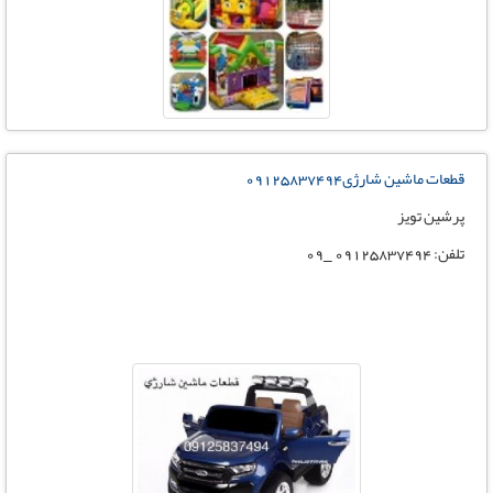
قطعات ماشین شارژی09125837494
پرشین تویز
تلفن: 09125837494 _09