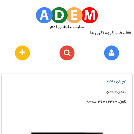
سایت تبلیغاتی ادم
انتخاب گروه آگهی ها
توپهای جادوئی
مهدی صمدی
تلفن: 05136512307-8