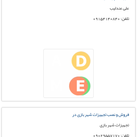
علی عندلیب
تلفن: 09154140840
فروش و نصب تجهیزات شهر بازی در
تجهیزات شهر بازی
تلفن: 09029557170