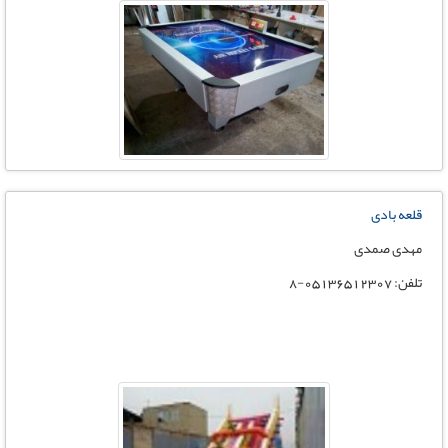
قلعه بادی
مهدی صمدی
تلفن: 05136512307-8