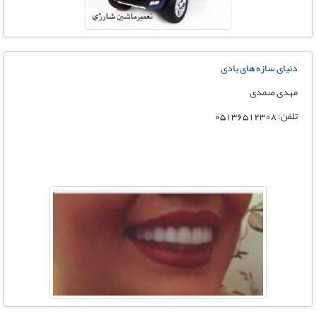
دنیای سازه های بادی
مهدی صمدی
تلفن: 05136512308