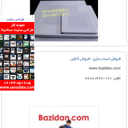
X
طراحی سایت
فروش اسباب بازی - فروش آنلاین
www.bazidan.com
تلفن: 021-66880427