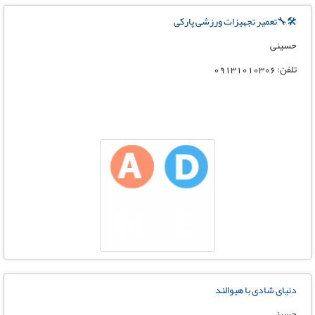
🛠🔧تعمیر تجهیزات ورزشی پارکی
حسینی
تلفن: 09131010306
دنیای شادی با هیوالند
حسینی