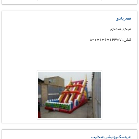
قصربادی
مهدی صمدی
تلفن: 05136512307-8
عروسک پولیشی عندلیب