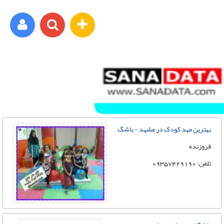
ورود اعضا
برای مثال : xyz@yahoo.com
بهترین مهد کودک در مشهد - باشگ
رمز عبور شما باید شامل حروف و اعداد باشد
فروزنده
تلفن: 09357429190
ثبت نام رایگان
فراموشی رمز عبور