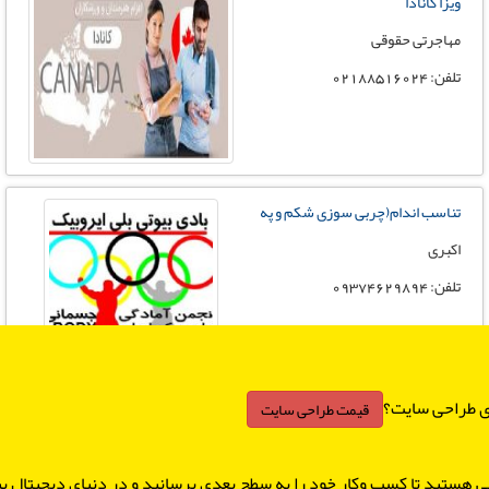
ویزا کانادا
مهاجرتی حقوقی
تلفن: 02188516024
تناسب اندام(چربی سوزی شکم و په
اکبری
تلفن: 09374629894
ای طراحی سایت؟
قیمت طراحی سایت
آموزش شنا ؛ شیرجه و واترپلو
آکادمی هونام
هی هستید تا کسب وکار خود را به سطح بعدی برسانید و در دنیای دیجیتال پ