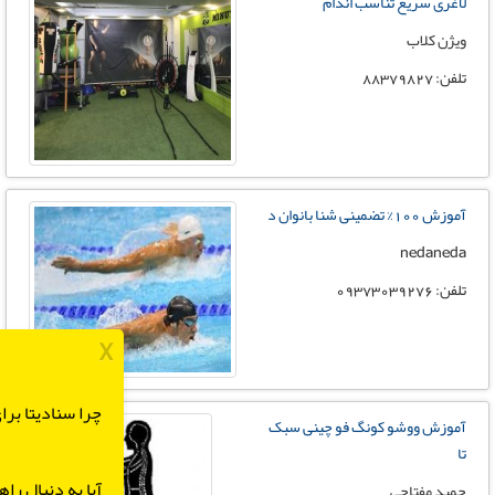
لاغری سریع تناسب اندام
ویژن کلاب
تلفن: 88379827
آموزش 100% تضمینی شنا بانوان د
nedaneda
تلفن: 09373039276
X
چرا سنادیتا بر
آموزش ووشو کونگ فو چینی سبک
تا
آیا به دنبال را
حمید مفتاحی