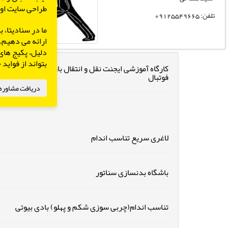
طراحی سایت اول
تلفن: 09125549665
ما در سنادیتا،
ارائه می دهیم. 
دلیل، پکیج های
بتواند از فواید
کارگاه آموزشی ایجنت نقل و انتقال بازیکن فوتبال آی تی
فوتبال
دریافت مشاوره 
لاغری سریع تناسب اندام
باشگاه بدنسازی سناتور
تناسب اندام(چربی سوزی شکم و پهلو) بادی بیوتی