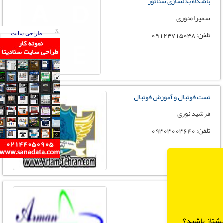
باشگاه بدنسازی سناتور
سمیرا منوری
تلفن: ۰۹۱۲۴۷۱۵۰۳۸
X
طراحی سایت
تست فوتبال و آموزش فوتبال
فرشید نوری
تلفن: 09303003640
شرکت TGN
شرکت TGN
یشتاز باشید؟