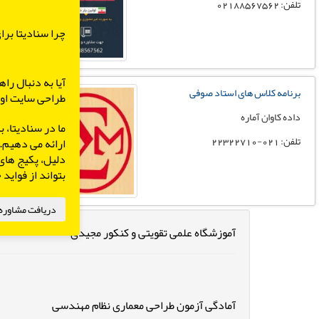
تلفن: 02188567562
چرا سنادیتا بر
آیا به دنبال را
برنامه کلاس های استاد صوفی
طراحی سایت اول
داده کاوان آماره
ما در سنادیتا،
تلفن: 021-22322710
ارائه می دهیم. 
دلیل، پکیج های
بتواند از فواید
دریافت مشاوره 
آموزشگاه علمی تقویتی و کنکور مجیدی
آمادگی آزمون طراحی معماری نظام مهندسی