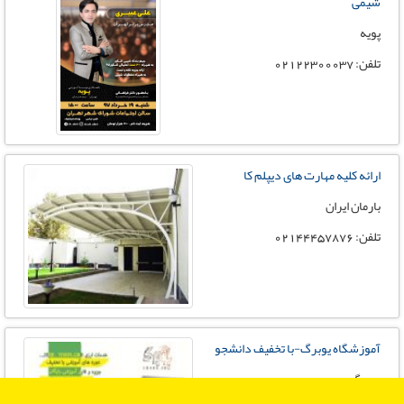
شیمی
پویه
تلفن: 02122300037
ارائه کلیه مهارت های دیپلم کا
بارمان ایران
تلفن: 02144457876
آموزشگاه یوبرگ-با تخفیف دانشجو
یوبرگ