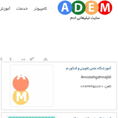
کامپیوتر
خدمات
آموزش
سایت تبلیغاتی ادم
آموزشگاه علمی تقویتی و کنکور م
Amozeshgahmajidi
تلفن: 02634358820