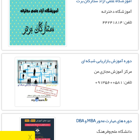
آموزشگاه علمی آزاد ستارگان برت
آموزشگاه دخترانه
تلفن: 44241814
دوره آموزش بازاریابی شبکه ای
مرکز آموزش مجازی من
تلفن: 09135600581
دوره های مهارت محور MBA و DBA
دانشگاه علم وفرهنگ
X