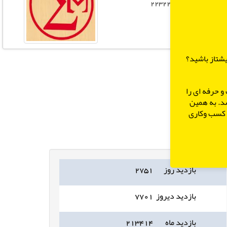
تلفن: 021-22322710
یشتاز باشید؟
و حرفه ای را
شد. به همین
ر کسب وکاری
بازدید روز
۲۷۵۱
بازدید دیروز
۷۷۰۱
بازدید ماه
۲۱۳۴۱۴