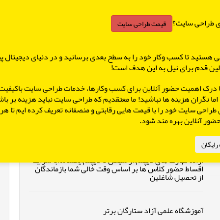
تلفن: 88929242
ای طراحی سایت؟
قیمت طراحی سایت
هی هستید تا کسب وکار خود را به سطح بعدی برسانید و در دنیای دیجیتال پ
مدرسه دخترانه غیر انتفاعی آتیه
ین قدم برای نیل به این هدف است!
X
آتیه سازان
 با درک اهمیت حضور آنلاین برای کسب وکارها، خدمات طراحی سایت باکیفیت 
تلفن: 09123026407-021
اما نگران هزینه ها نباشید! ما معتقدیم که طراحی سایت نباید هزینه بر با
 طراحی سایت خود را با قیمت هایی رقابتی و منصفانه تعریف کرده ایم تا ه
 حضور آنلاین بهره مند شود.
رایگان
ارائه مهارت های دیپلم،از سیکل تا دیپلم،یکساله،با شرایط
اقساط حضور کلاس ها بر اساس وقت خالی شما بازماندگان
از تحصیل شاغلین
آموزشگاه علمی آزاد ستارگان برتر