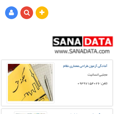
ورود اعضا
برای مثال : xyz@yahoo.com
آمادگی آزمون طراحی معماری نظام
رمز عبور شما باید شامل حروف و اعداد باشد
مجتبی انسانیت
تلفن: 09397154026
ثبت نام رایگان
فراموشی رمز عبور