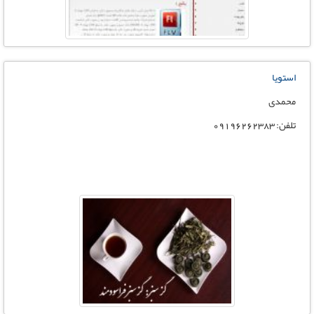
استویا
محمدی
تلفن: 09196262383