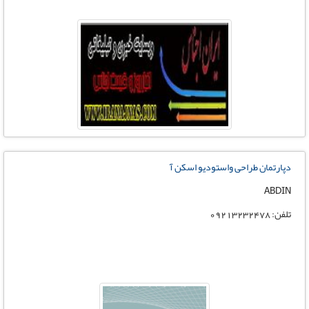
دپارتمان طراحی واستودیو اسکن آ
ABDIN
تلفن: 09213232478