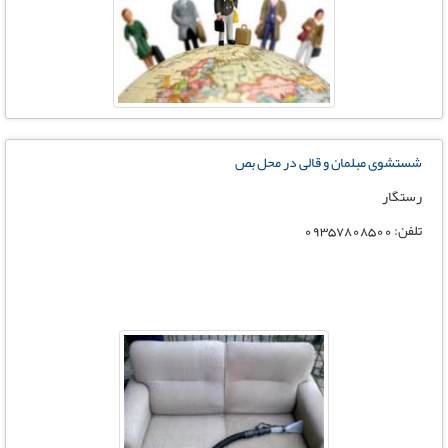
شستشوی مبلمان و قالی در محل بص
رستگار
تلفن: 09357808500