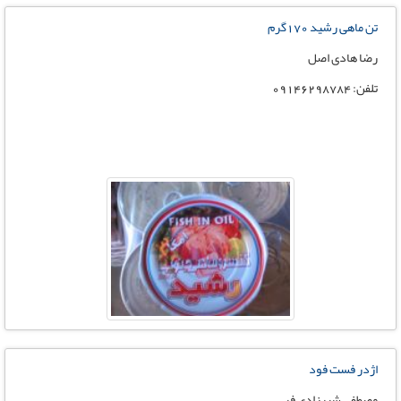
تن ماهی رشید 170گرم
رضا هادی اصل
تلفن: 09146298784
اژدر فست فود
مصطفی شیرزادی فر