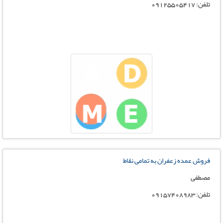
تلفن: 09125505417
فروش عمده زعفران به تمامی نقاط
مصطفی
تلفن: 09157408983