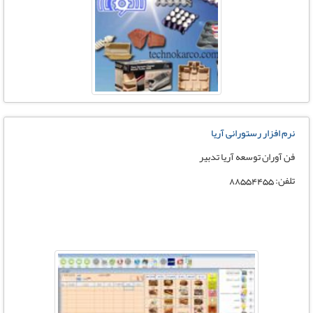
نرم افزار رستورانی آریا
فن آوران توسعه آریا تدبیر
تلفن: 88554455