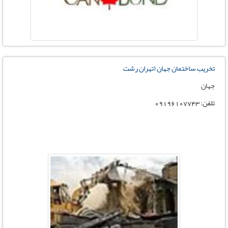
تخریب ساختمان جهان (تهران رشت
جهان
تلفن: 09196107743