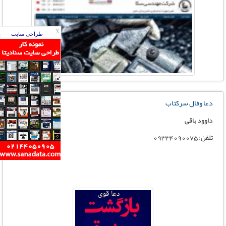
X
طراحی سایت
دعا وفال سرکتاب
داوود باقی
تلفن: 09334090075