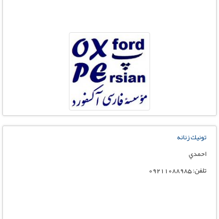
تونيك زنانه
احمدي
تلفن: 09211088985