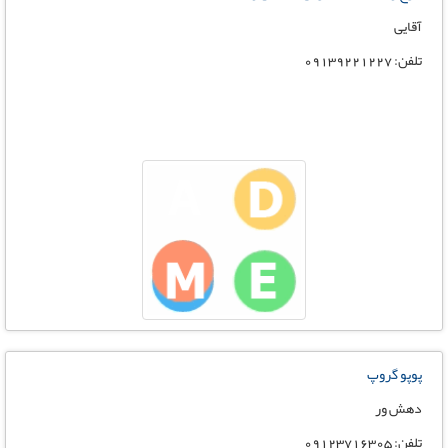
آقایی
تلفن: 09139221227
پوپو گروپ
دهش ور
تلفن: 09123716305