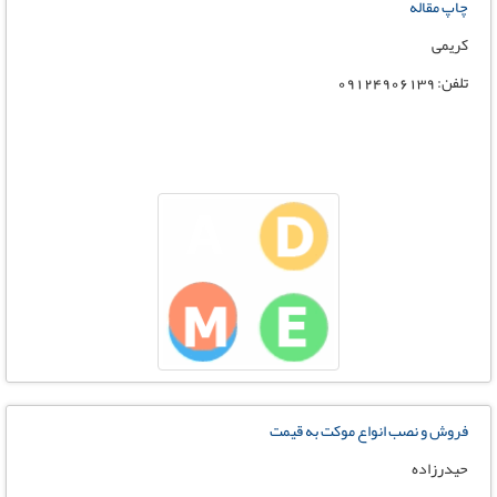
چاپ مقاله
کریمی
تلفن: 09124906139
فروش و نصب انواع موکت به قیمت
حیدرزاده