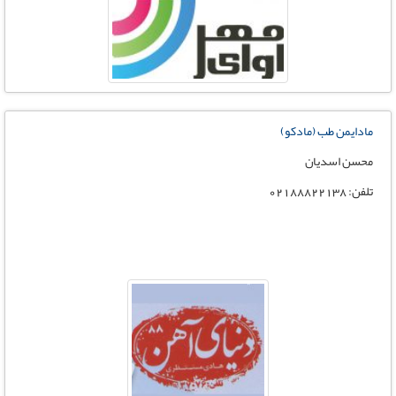
مادایمن طب (مادکو)
محسن اسدیان
تلفن: 02188822138