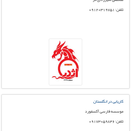
تلفن: 09120319751
کاریابی در انگلستان
موسسه فارسی آکسفورد
تلفن: 09173059846