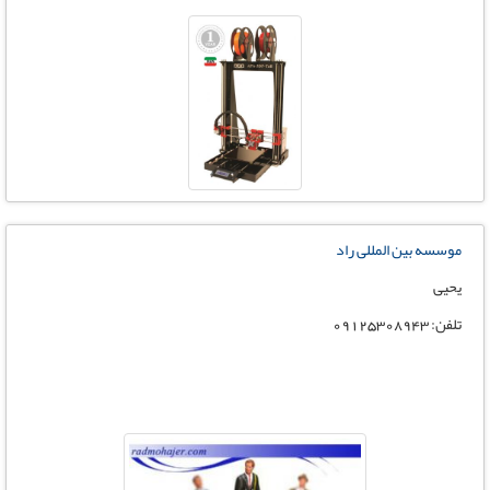
موسسه بین المللی راد
یحیی
تلفن: 09125308943