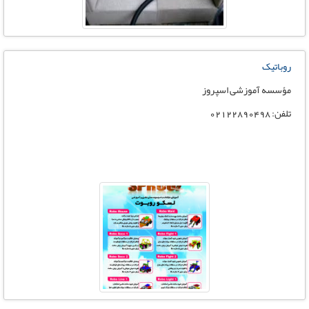
روباتیک
مؤسسه آموزشی اسپروز
تلفن: 02122890498