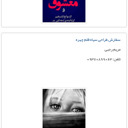
سفارش طراحی سیاه قلم چهره
مریم رجبی
تلفن: 09370899063