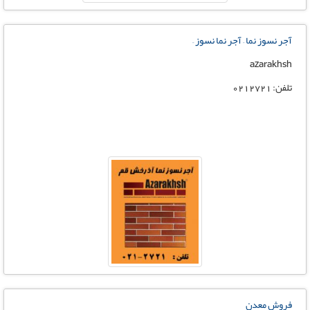
آجر نسوز نما – آجر نما نسوز –
azarakhsh
تلفن: 0212721
فروش معدن