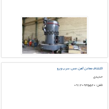
اکتشاف معادن آهن، مس، سرب و رو
حدیدی
تلفن: 09120935520