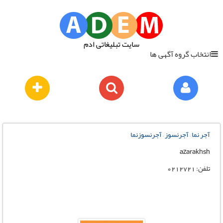
سایت تبلیغاتی ادم
انتخاب گروه آگهی ها
آجر نما – آجرنسوز – آجرنسوزنما
azarakhsh
تلفن: 0212721