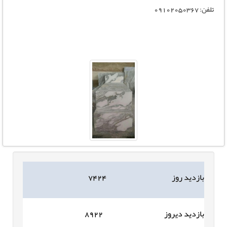
تلفن: 09102050367
بازدید روز
۷۴۲۴
بازدید دیروز
۸۹۲۲