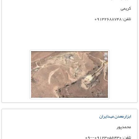
کریمی
تلفن: 09132688748
ابزارمعدن مهدایران
محمدپور
تلفن: 09123056430--09