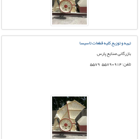
تهیه و توزیع کلیه قطعات تاسیسا
بازرگانی صنایع پارس
تلفن: 55790914 – 5579