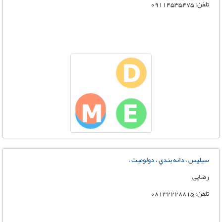
تلفن: 09114535475
سيليس ، دانه بندي ، دولوميت ،
رضایی
تلفن: 08132228815