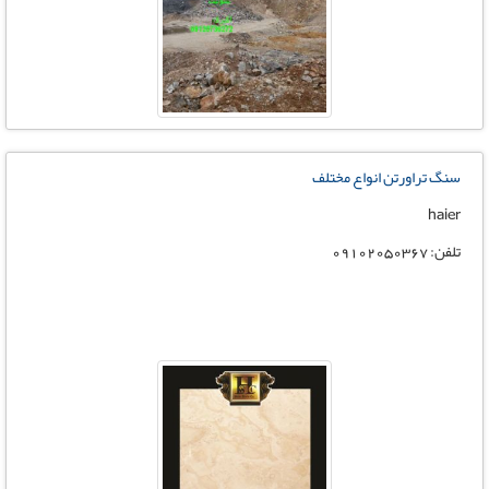
سنگ تراورتن انواع مختلف
haier
تلفن: 09102050367