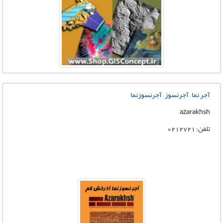
آجر نما – آجرنسوز – آجرنسوزنما
azarakhsh
تلفن: 0212721