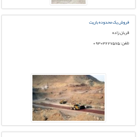
فروش يک محدوده باريت
قربان زاده
تلفن: 09303227575