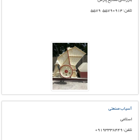
تلفن: 55790914 – 5579
آسیاب صنعتی
اسلامی
تلفن: 09193338449