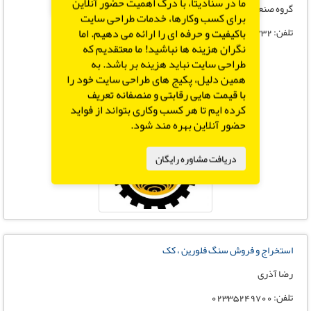
X
ما در سنادیتا، با درک اهمیت حضور آنلاین
گروه صنعتی عمادکار
برای کسب وکارها، خدمات طراحی سایت
تلفن: 09121940732
باکیفیت و حرفه ای را ارائه می دهیم. اما
نگران هزینه ها نباشید! ما معتقدیم که
طراحی سایت نباید هزینه بر باشد. به
همین دلیل، پکیج های طراحی سایت خود را
با قیمت هایی رقابتی و منصفانه تعریف
کرده ایم تا هر کسب وکاری بتواند از فواید
حضور آنلاین بهره مند شود.
دریافت مشاوره رایگان
استخراج و فروش سنگ فلورین ، کک
رضا آذری
تلفن: 02335249700